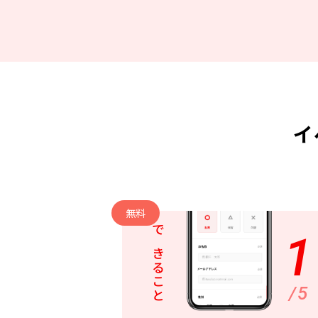
イ
無料
1
できること
/5