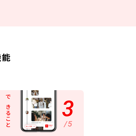
機能
3
できること
/5