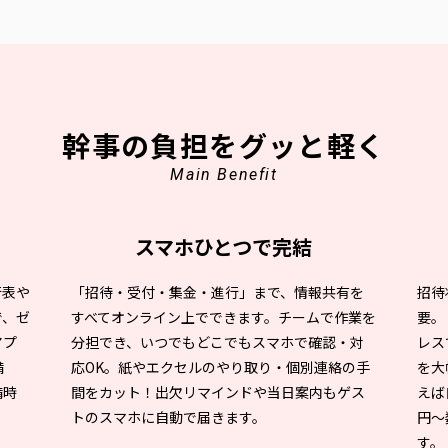
幹事の負担をグッと軽く
Main Benefit
スマホひとつで完結
行表や
「招待・受付・集金・進行」まで、情報共有を
招待
で、ゼ
すべてオンライン上でできます。チームで作業を
要。
アプ
分担でき、いつでもどこでもスマホで確認・対
レス
備
応OK。紙やエクセルのやり取り・個別連絡の手
を大
備時
間をカット！出欠リマインドや当日案内もゲス
えば
トのスマホに自動で届きます。
円〜
す。